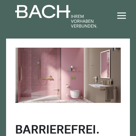
Bad + Sanitär
Fliesen
Haustechnik
Baustoffe
Förderrechner
BARRIEREFREI.