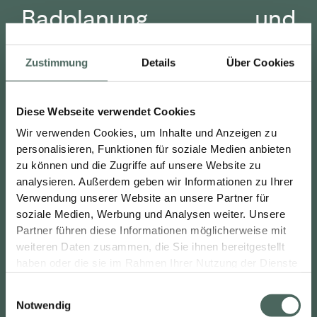
Badplanung und
Wohnkonzepte: warum
Zustimmung
Details
Über Cookies
das Zusammenspiel den
Diese Webseite verwendet Cookies
Unterschied macht
Wir verwenden Cookies, um Inhalte und Anzeigen zu
personalisieren, Funktionen für soziale Medien anbieten
Genau hier setzen wir an. Für uns ist ein
zu können und die Zugriffe auf unsere Website zu
analysieren. Außerdem geben wir Informationen zu Ihrer
barrierefreies, stilvolles und smartes Zuhause kein
Verwendung unserer Website an unsere Partner für
Nebeneinander einzelner Produkte, sondern ein
soziale Medien, Werbung und Analysen weiter. Unsere
sorgfältig geplantes Zusammenspiel aus Raum,
Partner führen diese Informationen möglicherweise mit
Material, Technik und handwerklicher Umsetzung.
weiteren Daten zusammen, die Sie ihnen bereitgestellt
haben oder die sie im Rahmen Ihrer Nutzung der Dienste
Wir verstehen uns deshalb nicht nur als Anbieter
gesammelt haben.
einzelner Badlösungen, sondern als ganzheitlicher
E
Partner für chice Lösungen rund ums Haus. Wir
Notwendig
i