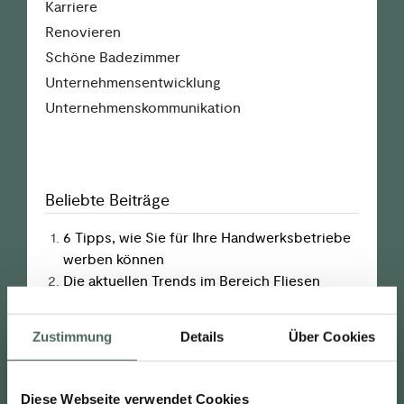
Karriere
Renovieren
Schöne Badezimmer
Unter­nehmens­entwicklung
Unter­nehmens­kommunikation
Beliebte Beiträge
6 Tipps, wie Sie für Ihre Handwerks­­betriebe
werben können
Die aktuellen Trends im Bereich Fliesen
Dual studieren made by BACH.
Wie gewinne ich die junge Generation, um in
Zustimmung
Details
Über Cookies
meinem Handwerks­betrieb zu arbeiten.
Nachhaltig gesund und fit im Handwerk
Diese Webseite verwendet Cookies