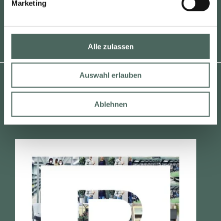
Marketing
u
n
g
s
Alle zulassen
a
u
Auswahl erlauben
s
w
a
Ablehnen
h
l