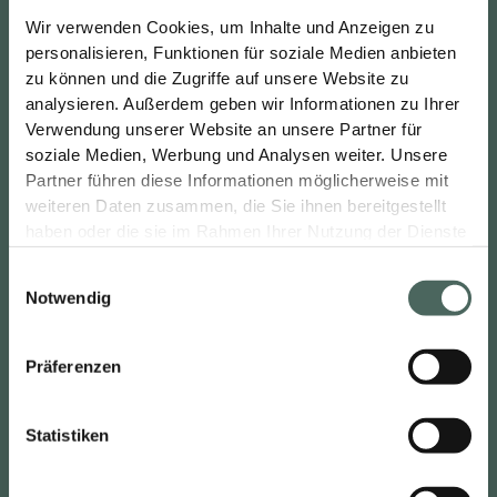
Sie möchten keine Neuigkeiten verpassen?
Wir verwenden Cookies, um Inhalte und Anzeigen zu
personalisieren, Funktionen für soziale Medien anbieten
zu können und die Zugriffe auf unsere Website zu
Registrieren Sie sich jetzt für den BACH Newsletter und
analysieren. Außerdem geben wir Informationen zu Ihrer
erfahren Sie regelmäßig Neues aus unserem Hause zum
Verwendung unserer Website an unsere Partner für
Thema "Bauen und Renovieren":
soziale Medien, Werbung und Analysen weiter. Unsere
Partner führen diese Informationen möglicherweise mit
E-Mail
*
weiteren Daten zusammen, die Sie ihnen bereitgestellt
haben oder die sie im Rahmen Ihrer Nutzung der Dienste
gesammelt haben.
E
Notwendig
Mit dem Absenden des Formulars erklären Sie sich damit
i
einverstanden, dass Ihre persönlichen Daten und Kontakt-
n
Informationen zum Zweck der Marketingkommunikation
w
Präferenzen
verarbeitet und verwendet werden. Weitere Einzelheiten
i
finden Sie unter folgendem Link:
Datenschutz
.
l
Statistiken
l
i
EINSENDEN
g