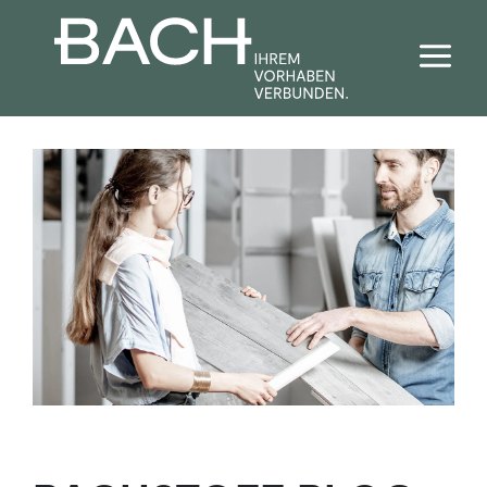
Bad + Sanitär
Fliesen
Haustechnik
Baustoffe
Förderrechner