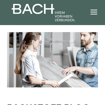
Bad + Sanitär
Fliesen
Haustechnik
Baustoffe
Förderrechner