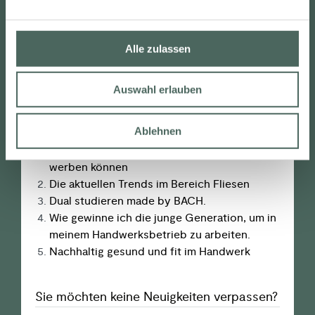
Schöne Badezimmer
n
g
Unter­nehmens­entwicklung
s
Unter­nehmens­kommunikation
Alle zulassen
a
u
Auswahl erlauben
s
w
Beliebte Beiträge
a
Ablehnen
h
6 Tipps, wie Sie für Ihre Handwerks­­betriebe
l
werben können
Die aktuellen Trends im Bereich Fliesen
Dual studieren made by BACH.
Wie gewinne ich die junge Generation, um in
meinem Handwerks­betrieb zu arbeiten.
Nachhaltig gesund und fit im Handwerk
Sie möchten keine Neuigkeiten verpassen?