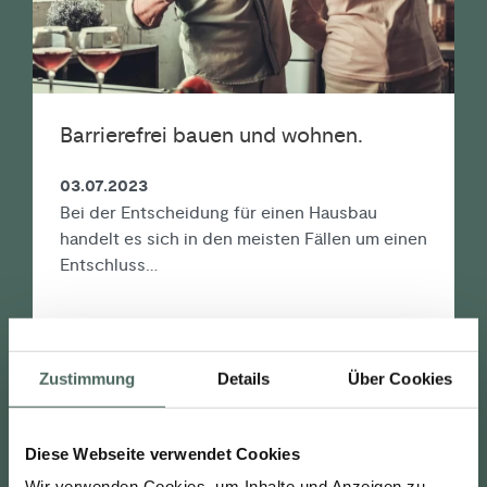
Barrierefrei bauen und wohnen.
03.07.2023
Bei der Entscheidung für einen Hausbau
handelt es sich in den meisten Fällen um einen
Entschluss…
LESEN
Zustimmung
Details
Über Cookies
Diese Webseite verwendet Cookies
MEHR LADEN
Wir verwenden Cookies, um Inhalte und Anzeigen zu