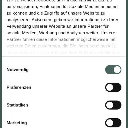
personalisieren, Funktionen für soziale Medien anbieten
zu können und die Zugriffe auf unsere Website zu
analysieren. Außerdem geben wir Informationen zu Ihrer
Themenwelten
Verwendung unserer Website an unsere Partner für
soziale Medien, Werbung und Analysen weiter. Unsere
Ausstellung
Partner führen diese Informationen möglicherweise mit
Bad
weiteren Daten zusammen, die Sie ihnen bereitgestellt
Barrierefrei
haben oder die sie im Rahmen Ihrer Nutzung der Dienste
gesammelt haben.
Barrierefreies Bad
E
Bauen
Notwendig
i
Beraten
n
Exklusive Badezimmer
w
Präferenzen
i
Fliesen
l
Handwerk
Statistiken
l
Haus
i
Karriere
g
Marketing
Renovieren
u