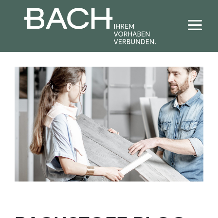
Bad + Sanitär
Fliesen
Haustechnik
Baustoffe
Förderrechner