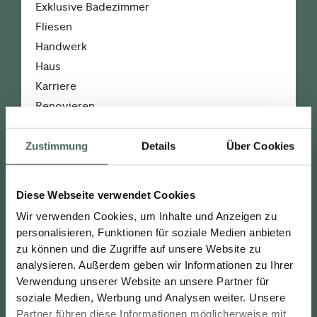
Exklusive Badezimmer
Fliesen
Handwerk
Haus
Karriere
Renovieren
Schöne Badezimmer
Unter­nehmens­entwicklung
Zustimmung
Details
Über Cookies
Unter­nehmens­kommunikation
Diese Webseite verwendet Cookies
Wir verwenden Cookies, um Inhalte und Anzeigen zu
personalisieren, Funktionen für soziale Medien anbieten
Beliebte Beiträge
zu können und die Zugriffe auf unsere Website zu
analysieren. Außerdem geben wir Informationen zu Ihrer
6 Tipps, wie Sie für Ihre Handwerks­­betriebe
Verwendung unserer Website an unsere Partner für
werben können
soziale Medien, Werbung und Analysen weiter. Unsere
Die aktuellen Trends im Bereich Fliesen
Partner führen diese Informationen möglicherweise mit