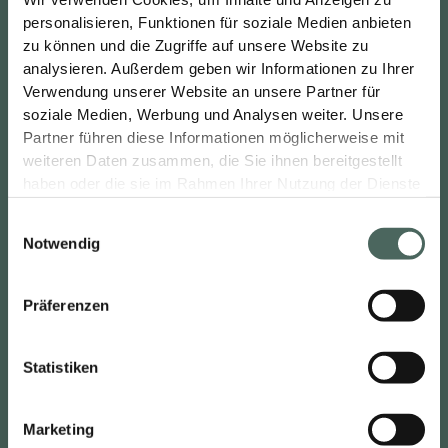
personalisieren, Funktionen für soziale Medien anbieten
zu können und die Zugriffe auf unsere Website zu
analysieren. Außerdem geben wir Informationen zu Ihrer
Themenwelten
Verwendung unserer Website an unsere Partner für
soziale Medien, Werbung und Analysen weiter. Unsere
Ausstellung
Partner führen diese Informationen möglicherweise mit
Bad
weiteren Daten zusammen, die Sie ihnen bereitgestellt
Barrierefrei
haben oder die sie im Rahmen Ihrer Nutzung der Dienste
gesammelt haben.
Barrierefreies Bad
E
Bauen
Notwendig
i
Beraten
n
Exklusive Badezimmer
w
Präferenzen
i
Fliesen
l
Handwerk
Statistiken
l
Haus
i
Karriere
g
Marketing
Renovieren
u