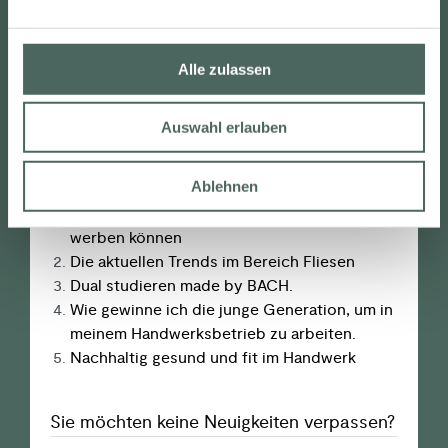
Schöne Badezimmer
n
g
Unter­nehmens­entwicklung
s
Unter­nehmens­kommunikation
Alle zulassen
a
u
Auswahl erlauben
s
w
Beliebte Beiträge
a
Ablehnen
h
6 Tipps, wie Sie für Ihre Handwerks­­betriebe
l
werben können
Die aktuellen Trends im Bereich Fliesen
Dual studieren made by BACH.
Wie gewinne ich die junge Generation, um in
meinem Handwerks­betrieb zu arbeiten.
Nachhaltig gesund und fit im Handwerk
Sie möchten keine Neuigkeiten verpassen?