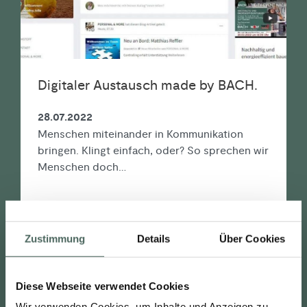
Digitaler Austausch made by BACH.
28.07.2022
Menschen miteinander in Kommunikation
bringen. Klingt einfach, oder? So sprechen wir
Menschen doch…
LESEN
Zustimmung
Details
Über Cookies
Diese Webseite verwendet Cookies
MEHR LADEN
Wir verwenden Cookies, um Inhalte und Anzeigen zu