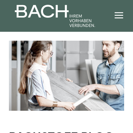
Bad + Sanitär
Fliesen
Haustechnik
Baustoffe
Förderrechner